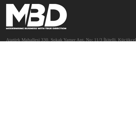
Atatürk Mahallesi 330. Sokak Yamer Apt. No: 11/3 İkitelli. Küçükçe
0507 093 59 22
info@mbdteknoloji.com
Anamenü
Kurumsal IT Danışmanlığı
Bakım ve Destek Hizmetleri